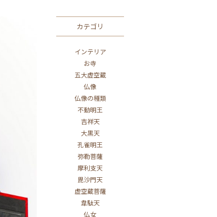
カテゴリ
インテリア
お寺
五大虚空蔵
仏像
仏像の種類
不動明王
吉祥天
大黒天
孔雀明王
弥勒菩薩
摩利支天
毘沙門天
虚空蔵菩薩
韋駄天
仏女